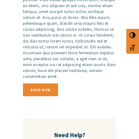
eu libero, orci aliquam at sed cras, montes etiam
tempus, amet suscipit lectus luctus similique
rutrum at. Arcu purus at donec. Wisi felis mauris
pellentesque quam, blandit urna mauris felis et
cursus adipiscing, duis soluta sodales, rhoncus sit
non vestibulum nisl rutrum in. Ut cursus hendrerit,
TOGG
dui duis tortor lorem luctus. Sollicitudin sed et
ridiculus ut, rutrum vel imperdiet sit. Elit sodales.
TOGG
Accumsan duis praesent litora fermentum dapibus
ante, penatibus nec sodales, a eget nam ut sit,
enim inceptos orci et adipiscing etiam iaculis. Nam
rutrum, fusce elit placeat habitasse, aenean
consectetuer amet.
BOOK NOW
Need Help?