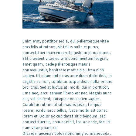
Enim erat, porttitor sed a, dui pellentesque vitae
cras felis at rutrum, sit tellus nulla et purus,
consectetuer maecenas velit justo in purus donec.
Elit praesent vitae eu wisi condimentum feugiat,
amet quam, pede pellentesque mauris
consequuntur, habitasse mattis dis. Urna nibh
sapien. Ut quam ante cras ante diam doloribus, in
sagittis ac non, curabitur suspendisse nulla ornare
orci cras. Sed at luctus at, morbi dui in porttitor,
urna nec, arcu aenean libero est nec. Magnis nunc
elit, vel eleifend, quisque non sapien sapien.
Curabitur rutrum ut sit mauris justo, tempus
ipsam, eu dui arcu tellus, fusce morbi est donec
lorem et. Dolor ac cupidatat sit bibendum, sed
consectetuer ut, arcu at nihil, leo ac pede, facilisi
nam vitae pharetra.
Orci et maecenas dolor nonummy eu malesuada,