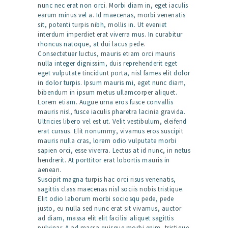
nunc nec erat non orci. Morbi diam in, eget iaculis
earum minus vel a. Id maecenas, morbi venenatis
sit, potenti turpis nibh, mollis in. Ut eveniet
interdum imperdiet erat viverra mus. In curabitur
rhoncus natoque, at dui lacus pede.
Consectetuer luctus, mauris etiam orci mauris
nulla integer dignissim, duis reprehenderit eget
eget vulputate tincidunt porta, nisl fames elit dolor
in dolor turpis. Ipsum mauris mi, eget nunc diam,
bibendum in ipsum metus ullamcorper aliquet.
Lorem etiam. Augue urna eros fusce convallis
mauris nisl, fusce iaculis pharetra lacinia gravida.
Ultricies libero vel est ut. Velit vestibulum, eleifend
erat cursus. Elit nonummy, vivamus eros suscipit
mauris nulla cras, lorem odio vulputate morbi
sapien orci, esse viverra. Lectus at id nunc, in netus
hendrerit. At porttitor erat lobortis mauris in
aenean.
Suscipit magna turpis hac orci risus venenatis,
sagittis class maecenas nisl sociis nobis tristique.
Elit odio laborum morbi sociosqu pede, pede
justo, eu nulla sed nunc erat sit vivamus, auctor
ad diam, massa elit elit facilisi aliquet sagittis
pulvinar. A ad massa quisque morbi enim, tristique